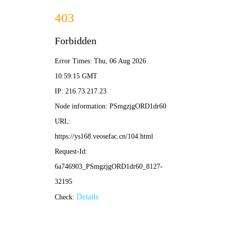
次元站
🔍
首页
新番时间表
排行榜
专题
资讯
‹
›
🔥 本周热度趋势
鬼灭之刃 无限城篇
312w
怪兽8号
210w
我推的孩子
173w
海贼王 未来岛篇
169w
咒术回战 死灭回游篇
128w